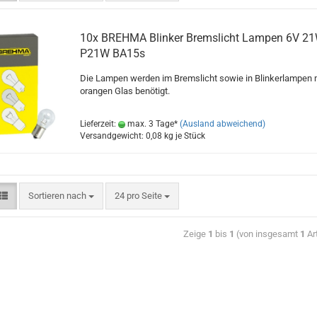
H21W HY21W
T4W BA9s
10x BREHMA Blinker Bremslicht Lampen 6V 2
Instrumentenbeleuchtung 24V
P21W BA15s
Die Lampen werden im Bremslicht sowie in Blinkerlampen 
orangen Glas benötigt.
Lieferzeit:
max. 3 Tage*
(Ausland abweichend)
Versandgewicht:
0,08
kg je Stück
Sortieren nach
24 pro Seite
Zeige
1
bis
1
(von insgesamt
1
Art