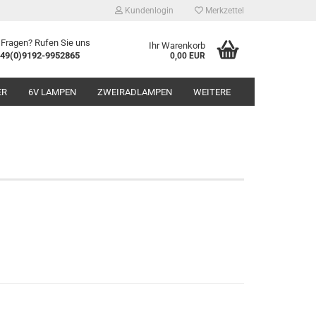
Kundenlogin
Merkzettel
 Fragen? Rufen Sie uns
Ihr Warenkorb
49(0)9192-9952865
0,00 EUR
ER
6V LAMPEN
ZWEIRADLAMPEN
WEITERE
P21W
P21/5W
R5W
R10W
erstellen
Ba9s/ Ba7s
rt vergessen?
Soffitten
Sonstiges anzeigen
28-33mm
Elektronikzubehör
35-37mm
AdBlue®
41-44mm
Anhängerzubehör
Saisonartikel