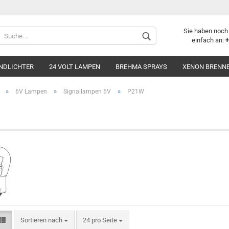
Sie haben noch
einfach an:
+
NDLICHTER
24 VOLT LAMPEN
BREHMA SPRAYS
XENON BRENN
»
»
»
6V Lampen
Signallampen 6V
P21W
Konto 
Passwo
P21W Ba15S
P21/5W Bay15d
PY21W BAU15s
R5W Ba15s
Sortieren nach
24 pro Seite
R10W Ba15s