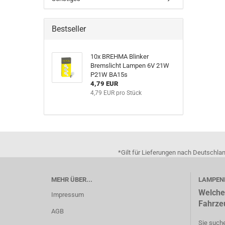
Bestseller
10x BREHMA Blinker
Bremslicht Lampen 6V 21W
P21W BA15s
4,79 EUR
4,79 EUR pro Stück
*Gilt für Lieferungen nach Deutschla
MEHR ÜBER...
LAMPEN
Welche
Impressum
Fahrze
AGB
Sie suche