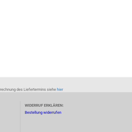
Berechnung des Liefertermins siehe
hier
WIDERRUF ERKLÄREN:
Bestellung widerrufen