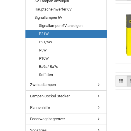
6V Lampen anzeigen
Hauptscheinwerfer 6V
Signallampen 6V
Signallampen 6V anzeigen
28-33mm
P21W
35-39mm
P21/5W
41-44mm
R5W
R10W
Ba9s/ Ba7s
Soffitten
Zweiradlampen
Lampen Sockel Stecker
Pannenhilfe
Federwegsbegrenzer
Sonstiges