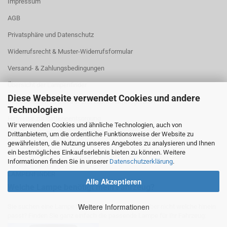
Impressum
AGB
Privatsphäre und Datenschutz
Widerrufsrecht & Muster-Widerrufsformular
Versand- & Zahlungsbedingungen
Übersicht der Lampenfinder
Diese Webseite verwendet Cookies und andere
Informationen zu Elektro- und Elektronik(alt)geräten
Technologien
Hinweise zur Batterieentsorgung
Wir verwenden Cookies und ähnliche Technologien, auch von
Drittanbietern, um die ordentliche Funktionsweise der Website zu
Cookie Einstellungen
gewährleisten, die Nutzung unseres Angebotes zu analysieren und Ihnen
ein bestmögliches Einkaufserlebnis bieten zu können. Weitere
Informationen finden Sie in unserer
Datenschutzerklärung
.
LAMPENFINDER
Alle Akzeptieren
Welche Lampe benötigt mein Fahrzeug?
Weitere Informationen
Sie suchen eine Lampe für Ihr Fahrzeug, wissen aber nicht welche hinein
passt? Finden Sie ganz einfach die passende Lampe für Ihr Fahrzeug: