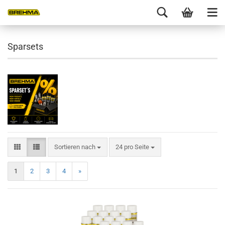
Sparsets
Sortieren nach
24 pro Seite
1
2
3
4
»