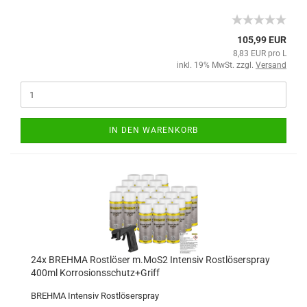
105,99 EUR
8,83 EUR pro L
inkl. 19% MwSt. zzgl.
Versand
IN DEN WARENKORB
24x BREHMA Rostlöser m.MoS2 Intensiv Rostlöserspray
400ml Korrosionsschutz+Griff
BREHMA Intensiv Rostlöserspray