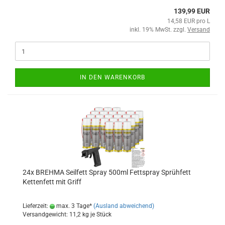
139,99 EUR
14,58 EUR pro L
inkl. 19% MwSt. zzgl.
Versand
IN DEN WARENKORB
24x BREHMA Seilfett Spray 500ml Fettspray Sprühfett
Kettenfett mit Griff
Lieferzeit:
max. 3 Tage*
(Ausland abweichend)
Versandgewicht:
11,2
kg je Stück