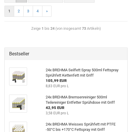
1
2
3
4
»
Zeige
1
bis
24
(von insgesamt
73
Artikeln)
Bestseller
24x BREHMA Seilfett Spray 500ml Fettspray
Sprühfett Kettenfett mit Griff
105,99 EUR
8,83 EUR pro L
24x BREHMA Bremsenreiniger 500ml
Teilereiniger Entfetter Sprühdose mit Griff
42,95 EUR
3,58 EUR pro L
24x BREHMA Weisses Sprühfett mit PTFE
-50°C bis +170°C Fettspray mit Griff