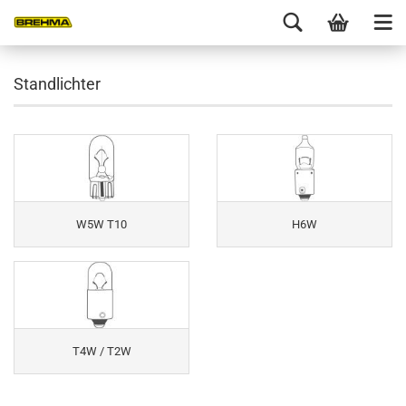
Standlichter
W5W T10
H6W
T4W / T2W