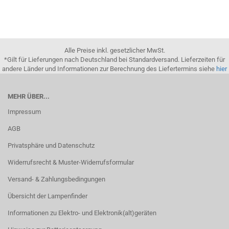
Alle Preise inkl. gesetzlicher MwSt.
*Gilt für Lieferungen nach Deutschland bei Standardversand. Lieferzeiten für
andere Länder und Informationen zur Berechnung des Liefertermins siehe
hier
MEHR ÜBER...
Impressum
AGB
Privatsphäre und Datenschutz
Widerrufsrecht & Muster-Widerrufsformular
Versand- & Zahlungsbedingungen
Übersicht der Lampenfinder
Informationen zu Elektro- und Elektronik(alt)geräten