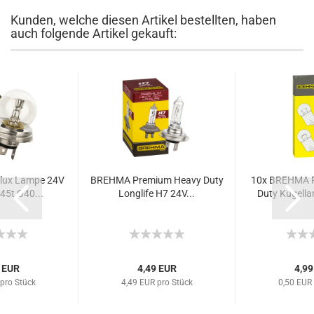
Kunden, welche diesen Artikel bestellten, haben
auch folgende Artikel gekauft:
lux Lampe 24V
BREHMA Premium Heavy Duty
10x BREHMA 
5t G40...
Longlife H7 24V...
Duty Kugella
 EUR
4,49 EUR
4,99
pro Stück
4,49 EUR pro Stück
0,50 EUR 