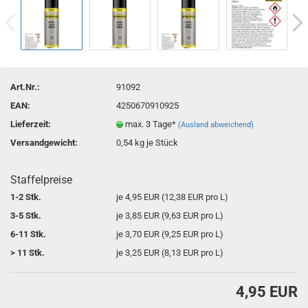
Art.Nr.:
91092
EAN:
4250670910925
Lieferzeit:
max. 3 Tage*
(Ausland abweichend)
Versandgewicht:
0,54
kg je Stück
Staffelpreise
1-2 Stk.
je 4,95 EUR (12,38 EUR pro L)
3-5 Stk.
je 3,85 EUR (9,63 EUR pro L)
6-11 Stk.
je 3,70 EUR (9,25 EUR pro L)
> 11 Stk.
je 3,25 EUR (8,13 EUR pro L)
4,95 EUR