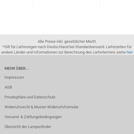
Alle Preise inkl. gesetzlicher MwSt.
*Gilt für Lieferungen nach Deutschland bei Standardversand. Lieferzeiten für
andere Länder und Informationen zur Berechnung des Liefertermins siehe
hier
MEHR ÜBER...
Impressum
AGB
Privatsphäre und Datenschutz
Widerrufsrecht & Muster-Widerrufsformular
Versand- & Zahlungsbedingungen
Übersicht der Lampenfinder