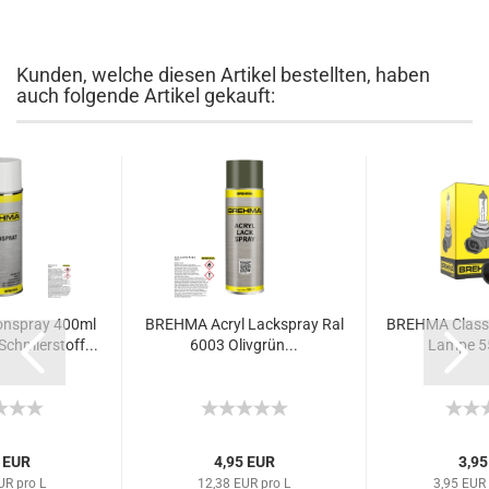
Kunden, welche diesen Artikel bestellten, haben
auch folgende Artikel gekauft:
onspray 400ml
BREHMA Acryl Lackspray Ral
BREHMA Classi
Schmierstoff...
6003 Olivgrün...
Lampe 55
 EUR
4,95 EUR
3,95
UR pro L
12,38 EUR pro L
3,95 EUR 