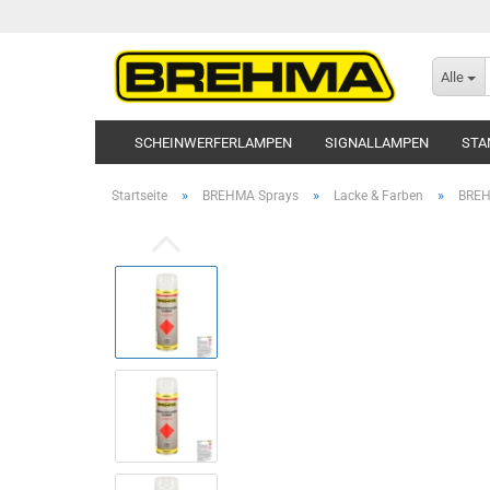
Alle
SCHEINWERFERLAMPEN
SIGNALLAMPEN
STA
»
»
»
Startseite
BREHMA Sprays
Lacke & Farben
BREH