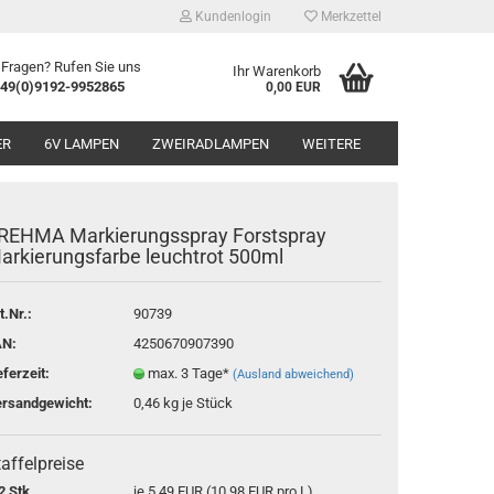
Kundenlogin
Merkzettel
 Fragen? Rufen Sie uns
Ihr Warenkorb
49(0)9192-9952865
0,00 EUR
ER
6V LAMPEN
ZWEIRADLAMPEN
WEITERE
REHMA Markierungsspray Forstspray
P21W
arkierungsfarbe leuchtrot 500ml
P21/5W
R5W
t.Nr.:
90739
R10W
erstellen
AN:
4250670907390
Ba9s/ Ba7s
rt vergessen?
Soffitten
eferzeit:
max. 3 Tage*
(Ausland abweichend)
Sonstiges anzeigen
28-33mm
rsandgewicht:
0,46
kg je Stück
Elektronikzubehör
35-37mm
AdBlue®
41-44mm
Anhängerzubehör
affelpreise
Saisonartikel
2 Stk.
je 5,49 EUR (10,98 EUR pro L)