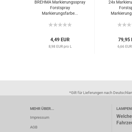
BREHMA Markierungsspray
24x Markier
Forstspray
Forsts
Markierungsfarbe...
Markierungs
4,49 EUR
79,95
8,98 EUR pro L
6,66 EUR
*Gilt für Lieferungen nach Deutschla
MEHR ÜBER...
LAMPEN
Welche
Impressum
Fahrze
AGB