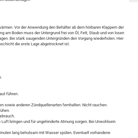
wärmen. Vor der Anwendung den Behälter ab dem hörbaren Klappern der
ung am Boden muss der Untergrund frei von Öl, Fett, Staub und von losen
gen. Bei stark saugenden Untergründen den Vorgang wiederholen. Hier
schicht die erste Lage abgetrocknet ist.
n.
aut führen.
n sowie anderen Zündquellenarten fernhalten. Nicht rauchen.
rühen.
Gebrauch.
 Luft bringen und für ungehinderte Atmung sorgen. Bei Unwohlsein
uten lang behutsam mit Wasser spülen. Eventuell vorhandene