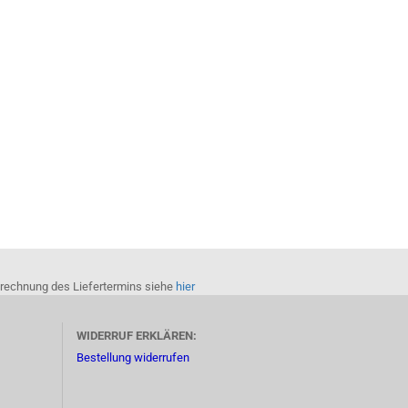
Berechnung des Liefertermins siehe
hier
WIDERRUF ERKLÄREN:
Bestellung widerrufen