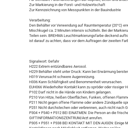
Zur Markierung in der Forst- und Holzwirtschaft
Zur Kennzeichnung von Messpunkten in der Bauindustrie
Verarbeitung:
Den Behälter vor Verwendung auf Raumtemperatur (20°C) er
Mischkugel ca. 2 Minuten intensiv schütteln. Bei der Markier
Teilen sein. BREHMA Leuchtmarkierungsfarbe deckend auftra
ist darauf zu achten, dass vor dem Auftragen der zweiten Farb
Signalwort: Gefahr
H222 Extrem entzündbares Aerosol.
H229 Behälter steht unter Druck: Kann bei Erwärmung berste
H319 Verursacht schwere Augenreizung.
H336 Kann Schläfrigkeit und Benommenheit verursachen.
EUH066 Wiederholter Kontakt kann zu spröder oder rissiger H
P102 Darf nicht in die Hände von Kindern gelangen.
P210 Von Hitze, heißen Oberflächen, Funken, offenen Flamme
P211 Nicht gegen offene Flamme oder andere Zündquelle sp
P251 Nicht durchstechen oder verbrennen, auch nicht nach 
P304 + P340 + P312 BEI EINATMEN: Die Person an die frische
GIFTINFORMATIONSZENTRUM/Arzt anrufen.
P305 + P351 + P338 BEI KONTAKT MIT DEN AUGEN: Einige Min