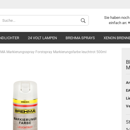
Sie haben noch
einfach an:
+
NDLICHTER
24 VOLT LAMPEN
BREHMA SPRAYS
XENON BRENN
MA Markierungsspray Forstspray Markierungsfarbe leuchtrot 500ml
B
M
Ar
Konto 
E
Passwo
Li
P21W Ba15S
Ve
P21/5W Bay15d
PY21W BAU15s
R5W Ba15s
St
R10W Ba15s
1-