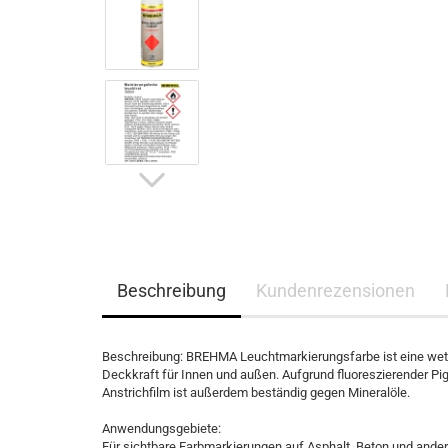
28-33mm
35-39mm
41-44mm
Beschreibung
Kundenrezensionen
Beschreibung: BREHMA Leuchtmarkierungsfarbe ist eine wett
Deckkraft für Innen und außen. Aufgrund fluoreszierender Pig
Anstrichfilm ist außerdem beständig gegen Mineralöle.
Anwendungsgebiete:
Für sichtbare Farbmarkierungen auf Asphalt, Beton und and