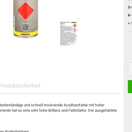
H21W HY21W
3-
T4W BA9s
6-
Instrumentenbeleuchtung 24V
> 
Produktsicherheit
erbeständige und schnell trocknende Acrylharzfarbe mit hoher
mente hat es eine sehr hohe Brillanz und Farbstärke. Der ausgehärtete
eren Bodenbelägen