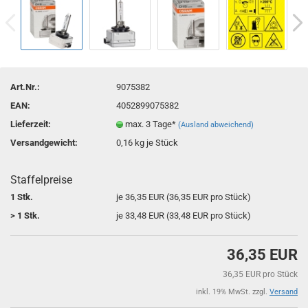
Art.Nr.:
9075382
EAN:
4052899075382
Lieferzeit:
max. 3 Tage*
(Ausland abweichend)
Versandgewicht:
0,16
kg je Stück
Staffelpreise
1 Stk.
je 36,35 EUR (36,35 EUR pro Stück)
> 1 Stk.
je 33,48 EUR (33,48 EUR pro Stück)
36,35 EUR
36,35 EUR pro Stück
inkl. 19% MwSt. zzgl.
Versand